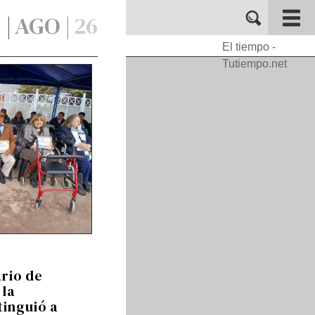
 |
AGO |
26
El tiempo -
Tutiempo.net
ario de
 la
tinguió a