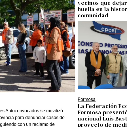
vecinos que deja
huella en la histo
comunidad
Formosa
La Federación Ec
tes Autoconvocados se movilizó
Formosa presentó
nacional Luis Bas
provincia para denunciar casos de
proyecto de medi
siguiendo con un reclamo de