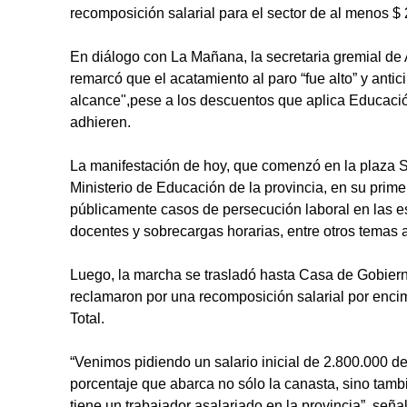
recomposición salarial para el sector de al menos 
En diálogo con La Mañana, la secretaria gremial de
remarcó que el acatamiento al paro “fue alto” y anti
alcance",pese a los descuentos que aplica Educaci
adhieren.
La manifestación de hoy, que comenzó en la plaza S
Ministerio de Educación de la provincia, en su prim
públicamente casos de persecución laboral en las e
docentes y sobrecargas horarias, entre otros temas a
Luego, la marcha se trasladó hasta Casa de Gobiern
reclamaron por una recomposición salarial por enci
Total.
“Venimos pidiendo un salario inicial de 2.800.000 d
porcentaje que abarca no sólo la canasta, sino tam
tiene un trabajador asalariado en la provincia”, seña