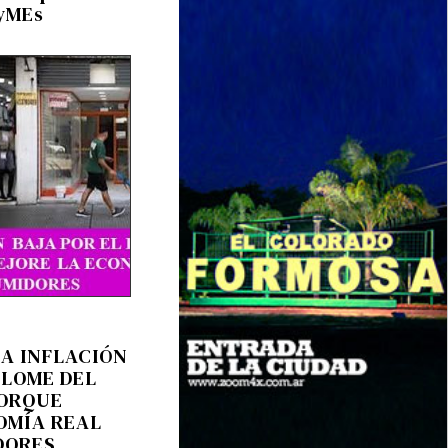
PyMEs
LA INFLACIÓN
PLOME DEL
PORQUE
OMÍA REAL
DORES