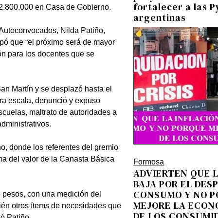
fortalecer a las 
$ 2.800.000 en Casa de Gobierno.
argentinas
 Autoconvocados, Nilda Patiño,
cipó que “el próximo será de mayor
ón para los docentes que se
an Martín y se desplazó hasta el
era escala, denunció y expuso
scuelas, maltrato de autoridades a
dministrativos.
o, donde los referentes del gremio
ma del valor de la Canasta Básica
Formosa
ADVIERTEN QUE 
BAJA POR EL DES
CONSUMO Y NO 
e pesos, con una medición del
MEJORE LA ECON
bién otros ítems de necesidades que
DE LOS CONSUMI
ló Patiño.