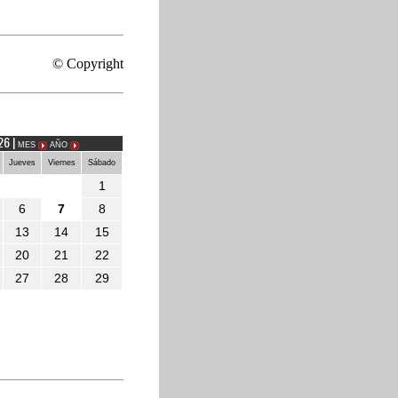
IÓN
© Copyright
26 |
MES
AÑO
Jueves
Viernes
Sábado
1
6
7
8
13
14
15
20
21
22
27
28
29