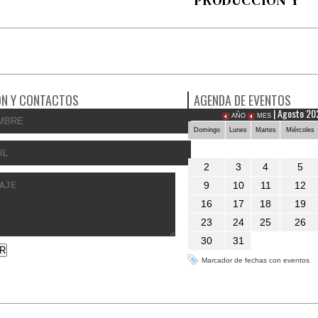
PRODUCCIÓN Y
COMERCIALIZAC
N Y CONTACTOS
AGENDA DE EVENTOS
| Agosto 20
AÑO
MES
Domingo
Lunes
Martes
Miércoles
2
3
4
5
9
10
11
12
16
17
18
19
23
24
25
26
30
31
Marcador de fechas con eventos