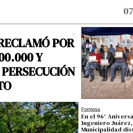
07
...
RECLAMÓ POR
00.000 Y
 PERSECUCIÓN
TO
Formosa
En el 96° Anivers
Ingeniero Juárez,
Municipalidad dis