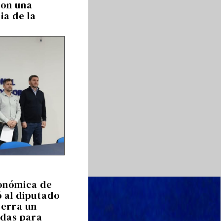
ron una
ria de la
onómica de
 al diputado
terra un
das para