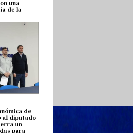
ron una
ria de la
onómica de
 al diputado
terra un
das para