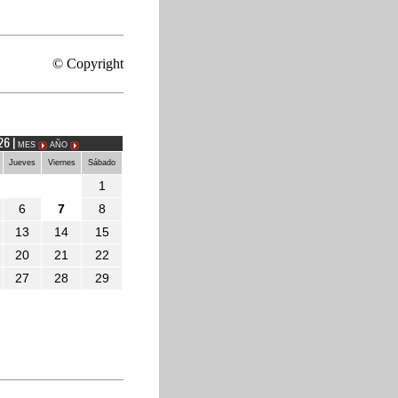
IÓN
© Copyright
26 |
MES
AÑO
Jueves
Viernes
Sábado
1
6
7
8
13
14
15
20
21
22
27
28
29