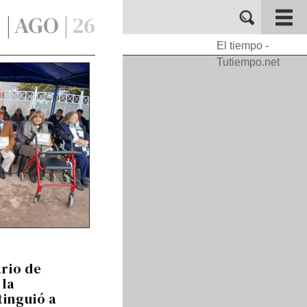
 |
AGO |
26
El tiempo -
Tutiempo.net
ario de
 la
tinguió a