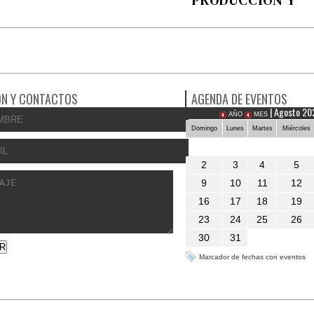
PRODUCCIÓN Y
COMERCIALIZAC
N Y CONTACTOS
AGENDA DE EVENTOS
| Agosto 20
AÑO
MES
Domingo
Lunes
Martes
Miércoles
2
3
4
5
9
10
11
12
16
17
18
19
23
24
25
26
30
31
Marcador de fechas con eventos