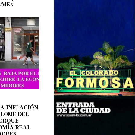
PyMEs
LA INFLACIÓN
PLOME DEL
PORQUE
OMÍA REAL
DORES